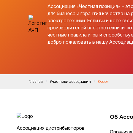
Ассоциация «Честная позиция» – эт
для бизнеса и гарантия качества на 
электротехники. Если вы ищете объ
производителей электротехники, к
честные правила игры и способствуе
добро пожаловать в нашу Ассоциац
Главная
Участники ассоциации
Ореол
Об Асс
Ассоциация дистрибьюторов
Организа