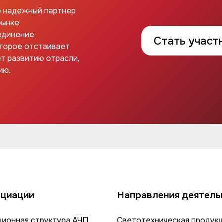
о надежный партнер
рынке
единение
Стать участ
оторое отстаивает
т развитию отрасли,
ию.
оциации
Направления деятель
ционная структура АЧП
Светотехническая продук