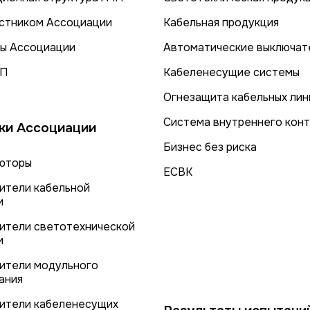
астником Ассоциации
Кабельная продукция
ы Ассоциации
Автоматические выключат
ЧП
Кабеленесущие системы
Огнезащита кабельных лин
Система внутреннего кон
ки Ассоциации
Бизнес без риска
юторы
ЕСВК
ители кабельной
и
ители светотехнической
и
ители модульного
ания
ители кабеленесущих