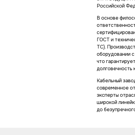
Российской Фед
В основе филос
ответственност
сертифицирован
ГОСТ и техниче
ТС). Производс
оборудовании с
что гарантируе
долговечность 
Кабельный заво
современное от
эксперты отрас
широкой линейк
до безупречного