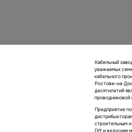
Кабельный заво
уважаемых семе
кабельного прои
Ростове-на-Дон
десятилетий яв
проводниковой 
Предприятие по
дистрибьюторам
строительным и
DIY и ведущим 