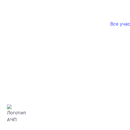
Все уча
Ассоциация «Честная позиция» – это
надежный партнер для бизнеса и гарантия
качества на рынке электротехники. Если
вы ищете объединение производителей
электротехники, которое отстаивает
честные правила игры и способствует